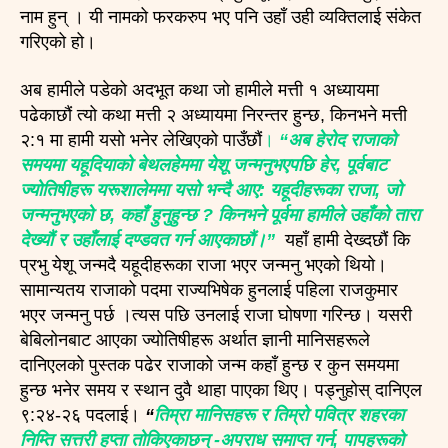
नाम हुन् । यी नामको फरकरुप भए पनि उहाँ उही व्यक्तिलाई संकेत
गरिएको हो।
अब हामीले पडेको अदभूत कथा जो हामीले मत्ती १ अध्यायमा
पढेकाछौं त्यो कथा मत्ती २ अध्यायमा निरन्तर हुन्छ, किनभने मत्ती
२:१ मा हामी यसो भनेर लेखिएको पाउँछौं
।
“अब हेरोद राजाको
समयमा यहूदियाको बेथलहेममा येशू जन्मनुभएपछि हेर, पूर्वबाट
ज्योतिषीहरू यरूशालेममा यसो भन्दै आए: यहूदीहरूका राजा, जो
जन्मनुभएको छ, कहाँ हुनुहुन्छ ? किनभने पूर्वमा हामीले उहाँको तारा
देख्यौं र उहाँलाई दण्डवत गर्न आएकाछौं।”
यहाँ हामी देख्दछौं कि
प्रभु येशू जन्मदै यहूदीहरूका राजा भएर जन्मनु भएको थियो।
सामान्यतय राजाको पदमा राज्यभिषेक हुनलाई पहिला राजकुमार
भएर जन्मनु पर्छ ।त्यस पछि उनलाई राजा घोषणा गरिन्छ। यसरी
बेबिलोनबाट आएका ज्योतिषीहरू अर्थात ज्ञानी मानिसहरूले
दानिएलको पुस्तक पढेर राजाको जन्म कहाँ हुन्छ र कुन समयमा
हुन्छ भनेर समय र स्थान दुवै थाहा पाएका थिए। पड्नुहोस् दानिएल
९:२४-२६ पदलाई।
“
तिम्रा मानिसहरू र तिम्रो पवित्र शहरका
निम्ति सत्तरी हप्ता तोकिएकाछन् -अपराध समाप्त गर्न, पापहरूको