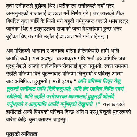
कुरा उनीहरूले बुझेका थिए।यसैकारण उनीहरूले नयाँ गरेर
जन्मनुभएको राजालाई दण्डवत गर्ने निर्णय गरे। तर त्यसको ठीक
बिपरित कुरा चाहिँ के थियो भने यहूदी धर्मगुरुहरू जसले धर्मशास्त्र
जानेका थिए र इस्राएलका राजाको जन्म बेथलहेममा हुन्छ भनेर
बुझेका थिए तर पनि उहाँलाई दण्डवत भने गर्न चाहेनन् ।
अब मसिहको आगमन र जन्मको बारेमा हेरिसकेपछि हामी अलि
अगाडि बढौं। यस अदभूत घटनाक्रम पछि भनौ ३० वर्षपछि जब
प्रभु येशूले आफ्नो सार्वजनिक सेवालाई शुरू गर्नुभयो, त्यस समयमा
उहाँले बप्तिष्मा दिने यूहन्नाबाट बप्तिष्मा लिनुभयो र पवित्र आत्मा
बाट अभिषिक्त हुनुभयो। मत्ती ३:१६ “
अनि बप्तिष्मा लिएर येशू
तुरून्तै पानीबाट माथि निस्किनुभयो; अनि हेर उहाँका निम्ति स्वर्ग
खोलियो, अनि उहाँले परमेश्वरका आत्मालाई ढुकुरझैँ ओर्लदै
गर्नुभएको र आफूमाथि आउँदै गर्नुभएको देख्नुभयो ।”
यस खण्डले
हामीलाई अर्को विषयको परिचय दिन्छ अनि म प्रभु येशूको पुत्रत्वको
बारेमा केहि कुरा बताउन चाहन्छु।
पुत्रको व्यक्तित्व