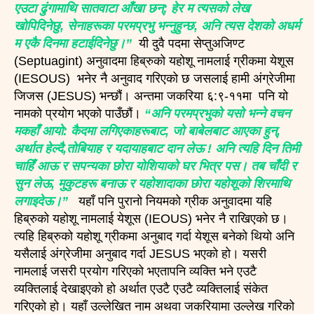
एउटा ढुंगामाथि सातवाटा आँखा छन्; हेर म त्यसको लेख
खोपिदिनेछु, सेनाहरूका परमप्रभु भन्नुहुन्छ, अनि त्यस देशको अधर्म
म एकै दिनमा हटाईदिनेछु।”
यी दुवै पदमा सेप्तुअजिण्ट
(Septuagint) अनुवादमा हिब्रुको यहोशू नामलाई ग्रीकमा येशूस
(IESOUS) भनेर नै अनुवाद गरिएको छ जसलाई हामी अंग्रेजीमा
जिजस (JESUS) भन्छौं। अन्तमा जकरिया ६:९-११मा पनि यो
नामको प्रयोग भएको पाउँछौं।
“अनि परमप्रभुको यसो भन्ने वचन
मकहाँ आयो: कैदमा लगिएकाहरूबाट, जो बाबेलबाट आएका हुन्,
अर्थात हेल्दै,तोबियाह र यदायाहबाट दान लेऊ ! अनि त्यहि दिन तिमी
चाहिँ आऊ र सपन्यका छोरा योशियाको घर भित्र पस। तब चाँदी र
सुन लेऊ, मुकुटहरू बनाऊ र यहोशादाका छोरा यहोशूको शिरमाथि
लगाइदेऊ।”
यहाँ पनि पुरानो नियमको ग्रीक अनुवादमा यहि
हिब्रुको यहोशू नामलाई येशूस (IEOUS) भनेर नै राखिएको छ।
त्यहि हिब्रुको यहोशू ग्रीकमा अनुबाद गर्दा येशूस बनेको थियो अनि
यसैलाई अंग्रेजीमा अनुबाद गर्दा JESUS भएको हो। यसरी
नामलाई जसरी प्रयोग गरिएको भएतापनि व्यक्ति भने एउटै
व्यक्तिलाई देखाइएको हो अर्थात एउटै एउटै व्यक्तिलाई संकेत
गरिएको हो। यहाँ उल्लेखित नाम अथवा जकरियामा उल्लेख गरिको