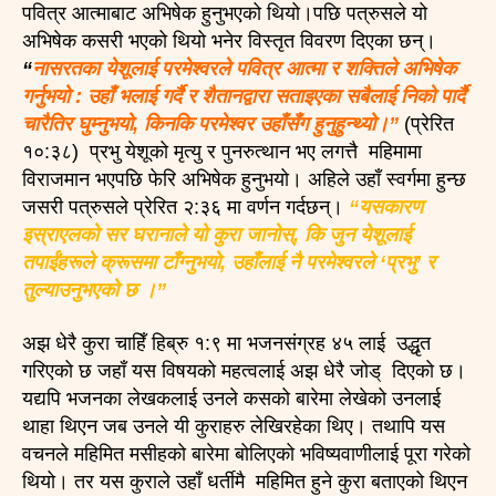
पवित्र आत्माबाट अभिषेक हुनुभएको थियो।पछि पत्रुसले यो
अभिषेक कसरी भएको थियो भनेर विस्तृत विवरण दिएका छन्।
“
नासरतका येशूलाई परमेश्वरले पवित्र आत्मा र शक्तिले अभिषेक
गर्नुभयो : उहाँ भलाई गर्दै र शैतानद्वारा सताइएका सबैलाई निको पार्दै
चारैतिर घुम्नुभयो, किनकि परमेश्वर उहाँसँग हुनुहुन्थ्यो।”
(प्रेरित
१०:३८) प्रभु येशूको मृत्यु र पुनरुत्थान भए लगत्तै महिमामा
विराजमान भएपछि फेरि अभिषेक हुनुभयो। अहिले उहाँ स्वर्गमा हुन्छ
जसरी पत्रुसले प्रेरित २:३६ मा वर्णन गर्दछन्।
“यसकारण
इस्राएलको सर घरानाले यो कुरा जानोस्, कि जुन येशूलाई
तपाईंहरूले क्रूसमा टाँग्नुभयो, उहाँलाई नै परमेश्वरले ‘प्रभु’ र
तुल्याउनुभएको छ ।”
अझ धेरै कुरा चाहिँ हिब्रु १:९ मा भजनसंग्रह ४५ लाई उद्धृत
गरिएको छ जहाँ यस विषयको महत्वलाई अझ धेरै जोड् दिएको छ।
यद्यपि भजनका लेखकलाई उनले कसको बारेमा लेखेको उनलाई
थाहा थिएन जब उनले यी कुराहरु लेखिरहेका थिए। तथापि यस
वचनले महिमित मसीहको बारेमा बोलिएको भविष्यवाणीलाई पूरा गरेको
थियो। तर यस कुराले उहाँ धर्तीमै महिमित हुने कुरा बताएको थिएन