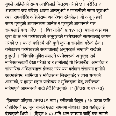
युगले अहिलेको समय अवधिलाई चित्रण गरेको छ। प्रेरित २
अध्यायमा जब पवित्र आत्मा आउनुभयो र मण्डलीको समय सुरुभयो
त्यस समयदेखि अहिलेसम्म अवस्थित रहेकोछ। यो अनुग्रहको
समय प्रभुको आगमनसम्म जानेछ र प्रभुको आगमनले यस
समयलाई बन्द गर्नेछ। (१ थिस्सलोनी ४:१४-१८) यसमा अझ थप
कुरा के छ भने परमेश्वरको अनुग्रहले परमेश्वरको सत्यतालाई कायम
गरेको छ। यसले कहिल्यै पनि कुनै कुरामा सम्झौता गरेको छैन।
यसैकारण परमेश्वरको सत्यातालाई अनुग्रहले सम्हाली राखेको
हुनुपर्छ । “किनकि मुक्ति ल्याउने परमेश्वरको अनुग्रह सबै
मानिसहरूकहाँ देखा परेको छ र हामीलाई यो सिकाउँछ- अभाक्ति र
सांसारिक अभिलाषाहरू ईन्कार गरेर यस वर्तमान संसारमा हामीले
आत्मासंयम, धार्मिक्ता र भक्तिसाथ जिउनुपर्छ; र त्यस धन्यको
आशाको, र हाम्रा महान परमेश्वर र मुक्तिदाता येशू ख्रीष्टको
महिमापूर्ण आगमनको बाटो हेर्दै जिउनुपर्छ ।” (तितस २:११-१३)
हिब्रुको पत्रिमा JESUS नाम ( ग्रीकको येशूस ) १४ पटक जति
दोहोरिएको छ, जुन नामले एउटा समयमा मोशाका दास यहोशूलाई
देखाएको थियो । (हिब्रु ४:८) अनि अरू समयमा चाहिँ यस नामले