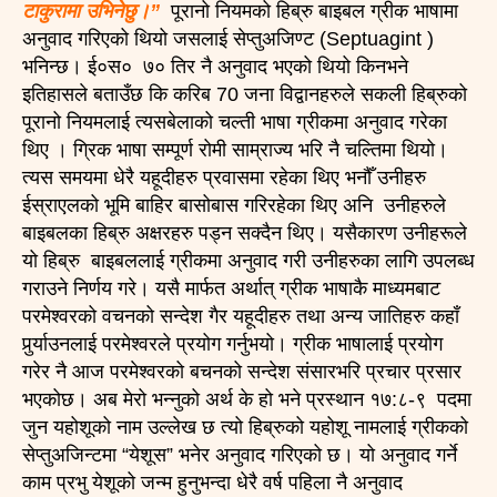
टाकुरामा उभिनेछु।”
पूरानो नियमको हिब्रु बाइबल ग्रीक भाषामा
अनुवाद गरिएको थियो जसलाई सेप्तुअजिण्ट (Septuagint )
भनिन्छ। ई०स० ७० तिर नै अनुवाद भएको थियो किनभने
इतिहासले बताउँछ कि करिब 70 जना विद्वानहरुले सकली हिब्रुको
पूरानो नियमलाई त्यसबेलाको चल्ती भाषा ग्रीकमा अनुवाद गरेका
थिए । ग्रिक भाषा सम्पूर्ण रोमी साम्राज्य भरि नै चल्तिमा थियो।
त्यस समयमा धेरै यहूदीहरु प्रवासमा रहेका थिए भनौँ उनीहरु
ईस्राएलको भूमि बाहिर बासोबास गरिरहेका थिए अनि उनीहरुले
बाइबलका हिब्रु अक्षरहरु पड्न सक्दैन थिए। यसैकारण उनीहरूले
यो हिब्रु बाइबललाई ग्रीकमा अनुवाद गरी उनीहरुका लागि उपलब्ध
गराउने निर्णय गरे। यसै मार्फत अर्थात् ग्रीक भाषाकै माध्यमबाट
परमेश्वरको वचनको सन्देश गैर यहूदीहरु तथा अन्य जातिहरु कहाँ
पुर्र्याउनलाई परमेश्वरले प्रयोग गर्नुभयो। ग्रीक भाषालाई प्रयोग
गरेर नै आज परमेश्वरको बचनको सन्देश संसारभरि प्रचार प्रसार
भएकोछ। अब मेरो भन्नुको अर्थ के हो भने प्रस्थान १७:८-९ पदमा
जुन यहोशूको नाम उल्लेख छ त्यो हिब्रुको यहोशू नामलाई ग्रीकको
सेप्तुअजिन्टमा “येशूस” भनेर अनुवाद गरिएको छ। यो अनुवाद गर्ने
काम प्रभु येशूको जन्म हुनुभन्दा धेरै वर्ष पहिला नै अनुवाद