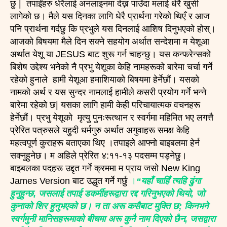
छु | तपाईंहरु धेरैलाई अनलाइनमा देख्न पाउँदा मलाई धेरै खुसी
लागेको छ। मैले यस दिनका लागि धेरै प्रार्थना गरेको थिएँ र आज
पनि प्रार्थना गर्दछु कि प्रभुले यस दिनलाई आशिष दिनुभएको होस्।
आजको बिषयमा मैले दिन सक्ने सहयोग अर्थात सन्देशमा म येशूआ
अर्थात येशू या JESUS बाट शुरू गर्न चाहन्छु। यस कन्फरेन्सको
बिशेष उद्देश्य भनेको नै प्रभु येशूका केहि नामहरूको बारेमा चर्चा गर्ने
रहेको हुनाले हामी येशूआ हमाशियाको बिषयमा हेर्नेछौं। यसको
नामको अर्थ र यस सुन्दर नामलाई हामीले कसरी प्रयोग गर्ने भन्ने
बारेमा रहेको छ| यसका लागि हामी केही परिचायात्मक वचनहरू
हेर्नेछौं। प्रभु येशूको मृत्यु पुनःरूत्थान र स्वर्गमा महिमित भए लगत्तै
प्रेरित पत्रुसले यहुदी धर्मगुरु अर्थात अगुवाहरू समक्ष केहि
महत्वपूर्ण कुराहरू बताएका थिए ।तपाइले आफ्नो बाइबलमा हेर्न
सक्नुहुनेछ। म अहिले प्रेरित ४:११-१३ पदसम्म पड्नेछु।
बाइबलका पदहरू उद्दृत गर्ने क्रममा म प्राय जसो New King
James Version बाट उद्धृत गर्ने गर्छु
।
“यहाँ चाहिँ त्यहि ढुंगा
हुनुहुन्छ, जसलाई तपाई डकर्मीहरूद्वारा रद्द गरिनुभएको थियो, जो
कुनाको शिर हुनुभएको छ। न ता अरू कसैबाट मुक्ति छ; किनभने
स्वर्गमुनी मानिसहरूमाको बीचमा अरू कुनै नाम दिएको छैन, जसद्वारा