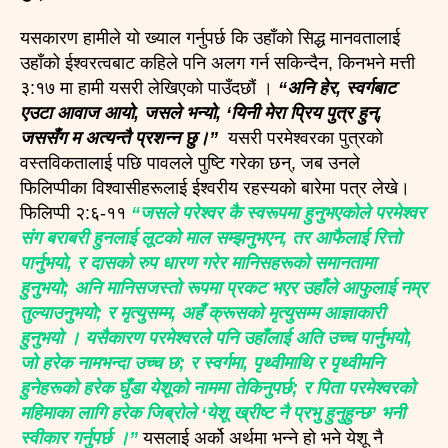
यसकारण हामीले यो ख्याल गर्नुपर्छ कि उहाँको सिद्ध मानवतालाई
उहाँको ईश्वरत्वबाट कहिले पनि अलग गर्न सकिन्दैन, किनभने मत्ती
३:१७ मा हामी यसरी लेखिएको पाउँदछौं ।
“अनि हेर, स्वर्गबाट
एउटा आवाज आयो, जसले भन्यो, ‘यिनी मेरा प्रिय पुत्र हुन्,
जससँग म अत्यन्तै प्रशन्न छु।”
यसरी परमेश्वरका पुत्रको
वस्तविकतालाई पछि पावलले पुष्टि गरेका छन्, जब उनले
फिलिप्पीका विश्वासीहरूलाई ईश्वरीय रहस्यको बारेमा पत्र लेखे।
फिलिप्पी २:६-११
“जसले परेश्वर कै स्वरूपमा हुनुभएकोले परमेश्वर
संग बराबरी हुनलाई लूटको माल सम्झनुभएन, तर आफैलाई रित्तो
पार्नुभयो, र दासको रुप धारण गरेर मानिसहरूको समानतामा
हुनुभयो; अनि मानिसजस्तो रूपमा प्रकट भएर उहाँले आफुलाई नम्र
तुल्याउनुभयो; र मृत्युसम्म, अहँ क्रूसको मृत्युसम्म आज्ञाकारी
हुनुभयो । यसैकारण परमेश्वरले पनि उहाँलाई अति उच्च पार्नुभयो,
जो हरेक नामभन्दा उच्च छ; र स्वर्गमा, पृथ्वीमाथि र पृथ्वीमनि
हुनेहरूको हरेक घुँडा येशूको नाममा तेकिनुपर्छ; र पिता परमेश्वरको
महिमाका लागि हरेक जिब्रोले ‘येशू ख्रीष्ट नै प्रभु हुनुहुन्छ’ भनी
स्वीकार गर्नुपर्छ ।”
यसलाई अर्को अर्थमा भन्ने हो भने येशू नै