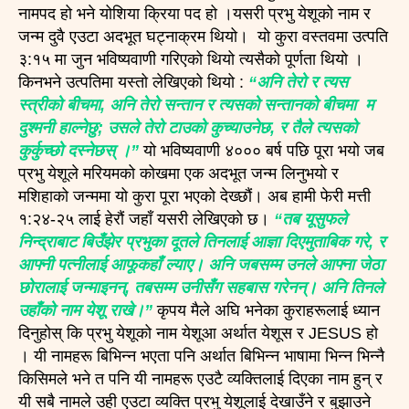
नामपद हो भने योशिया क्रिया पद हो ।यसरी प्रभु येशूको नाम र
जन्म दुवै एउटा अदभूत घट्नाक्रम थियो। यो कुरा वस्तवमा उत्पति
३:१५ मा जुन भविष्यवाणी गरिएको थियो त्यसैको पूर्णता थियो ।
किनभने उत्पतिमा यस्तो लेखिएको थियो :
“अनि तेरो र त्यस
स्त्रीको बीचमा, अनि तेरो सन्तान र त्यसको सन्तानको बीचमा म
दुश्मनी हाल्नेछु; उसले तेरो टाउको कुच्याउनेछ, र तैले त्यसको
कुर्कुच्छो दस्नेछस् ।”
यो भविष्यवाणी ४००० बर्ष पछि पूरा भयो जब
प्रभु येशूले मरियमको कोखमा एक अदभूत जन्म लिनुभयो र
मशिहाको जन्ममा यो कुरा पूरा भएको देख्छौं। अब हामी फेरी मत्ती
१:२४-२५ लाई हेरौं जहाँ यसरी लेखिएको छ।
“तब यूसुफले
निन्द्राबाट बिउँझेर प्रभुका दूतले तिनलाई आज्ञा दिएमुताबिक गरे, र
आफ्नी पत्नीलाई आफूकहाँ ल्याए। अनि जबसम्म उनले आफ्ना जेठा
छोरालाई जन्माइनन्, तबसम्म उनीसँग सहबास गरेनन्। अनि तिनले
उहाँको नाम येशू राखे।”
कृपय मैले अघि भनेका कुराहरूलाई ध्यान
दिनुहोस् कि प्रभु येशूको नाम येशूआ अर्थात येशूस र JESUS हो
। यी नामहरू बिभिन्न भएता पनि अर्थात बिभिन्न भाषामा भिन्न भिन्नै
किसिमले भने त पनि यी नामहरू एउटै व्यक्तिलाई दिएका नाम हुन् र
यी सबै नामले उही एउटा व्यक्ति प्रभु येशूलाई देखाउँने र बुझाउने