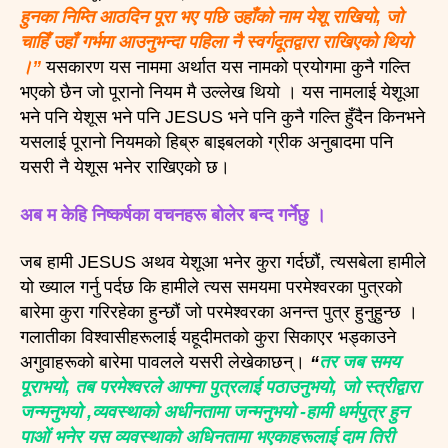
हुनका निम्ति आठदिन पूरा भए पछि उहाँको नाम येशू राखियो, जो
चाहिँ उहाँ गर्भमा आउनुभन्दा पहिला नै स्वर्गदूतद्वारा राखिएको थियो
।”
यसकारण यस नाममा अर्थात यस नामको प्रयोगमा कुनै गल्ति
भएको छैन जो पूरानो नियम मै उल्लेख थियो । यस नामलाई येशूआ
भने पनि येशूस भने पनि JESUS भने पनि कुनै गल्ति हुँदैन किनभने
यसलाई पूरानो नियमको हिब्रु बाइबलको ग्रीक अनुबादमा पनि
यसरी नै येशूस भनेर राखिएको छ।
अब म केहि निष्कर्षका वचनहरू बोलेर बन्द गर्नेछु ।
जब हामी JESUS अथव येशूआ भनेर कुरा गर्दछौं, त्यसबेला हामीले
यो ख्याल गर्नु पर्दछ कि हामीले त्यस समयमा परमेश्वरका पुत्रको
बारेमा कुरा गरिरहेका हुन्छौं जो परमेश्वरका अनन्त पुत्र हुनुहुन्छ ।
गलातीका विश्वासीहरूलाई यहूदीमतको कुरा सिकाएर भड्काउने
अगुवाहरूको बारेमा पावलले यसरी लेखेकाछन्।
“
तर जब समय
पूराभयो, तब परमेश्वरले आफ्ना पुत्रलाई पठाउनुभयो, जो स्त्रीद्वारा
जन्मनुभयो ,व्यवस्थाको अधीनतामा जन्मनुभयो -हामी धर्मपुत्र हुन
पाओं भनेर यस व्यवस्थाको अधिनतामा भएकाहरूलाई दाम तिरी