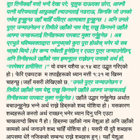
दूत तिनीकहाँ यसो भन्दै देखा परे; यूसुफ दाऊदका छोरा, आफ्नी
पत्नी मरियमलाई आफूकहाँ ल्याउनलाई नडराऊ, किनकि जो उनको
गर्भमा हुनुहुन्छ उहाँ चाहिँ पवित्र आत्माबात हुनुहुन्छ । अनि उनले
पुत्र जन्माउनेछन र तिमीले उहाँको नाम येशू राख्नु किनभने उहाँले
आफ्ना जनहरूलाई तिनीहरूका पापबाट मुक्त गर्नुहुनेछ । अब
प्रभुले भविष्यवक्ताद्वारा भन्नुभएको कुरा पूरा होओस् भनेर यो सब
भएको थियो।हेर कन्य गर्भवती हुनेछिन् र एउटा पुत्र जन्माउनेछिन्,
अनि तिनीहरूले उहाँको नाम इम्मनुएल राख्नेछन् जसको अर्थ हो,
‘परमेश्वर हामीसित ।”
यो वचन यशैया ७:१४ बाट उद्धृत गरिएको
हो। फेरि एकपटक म तपाईंहरूको ध्यान मत्ती १:२१ मा खिच्न
चाहन्छु।जहाँ यसरी लेखिएको छ
, “
उनले पुत्र जन्माउनेछन र
तिमीले उहाँको नाम येशू राख्नु किनभने उहाँले आफ्ना जनहरूलाई
तिनीहरूका पापबाट मुक्त गर्नुहुनेछ।
उहाँले उद्धार गर्नुहुनेछ अर्थात
बचाउनुहुनेछ भन्ने अर्थ राख्ने हिब्रुको शब्द योशिया हो। यसकारण
शब्दहरूले कस्तो अर्थ राख्छन् भनेर ध्यान दिनु पनि एउटा
चाखलाग्दो बिषय नै हो। हिब्रुमा उहाँको नाम येशूआ हो अनि उहाँको
कामको अर्थ जनाउने शब्द चाहिँ योशिया हो। यसरी यी दुवै शब्दहरू
आपसमा धेरै नजिकको सम्बन्ध राख्ने शब्दहरू हुन्। यहाँ येशूआ