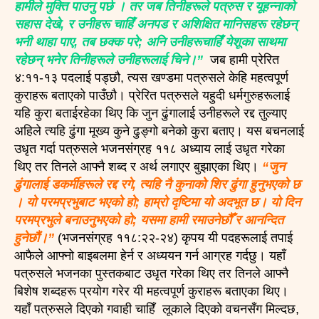
हामीले मुक्ति पाउनु पर्छ । तर जब तिनीहरूले पत्रुस र यूहन्नाको
सहास देखे, र उनीहरू चाहिँ अनपड र अशिक्षित मानिसहरू रहेछन्
भनी थाहा पाए, तब छक्क परे; अनि उनीहरूचाहिँ येशूका साथमा
रहेछन् भनेर तिनीहरूले उनीहरूलाई चिने।”
जब हामी प्रेरित
४:११-१३ पदलाई पड्छौ, त्यस खण्डमा पत्रुसले केहि महत्वपूर्ण
कुराहरू बताएको पाउँछौ। प्रेरित पत्रुसले यहुदी धर्मगुरुहरूलाई
यहि कुरा बताईरहेका थिए कि जुन ढुंगालाई उनीहरूले रद्द तुल्याए
अहिले त्यहि ढुंगा मूख्य कुने ढुङ्गो बनेको कुरा बताए। यस बचनलाई
उधृत गर्दा पत्रुसले भजनसंग्रह ११८ अध्याय लाई उधृत गरेका
थिए तर तिनले आफ्नै शब्द र अर्थ लगाएर बुझाएका थिए।
“जुन
ढुंगालाई डकर्मीहरूले रद्द रगे, त्यहि नै कुनाको शिर ढुंगा हुनुभएको छ
। यो परमप्रभुबाट भएको हो; हाम्रो दृष्टिमा यो अदभूत छ। यो दिन
परमप्रभुले बनाउनुभएको हो; यसमा हामी रमाउनेछौँ र आनन्दित
हुनेछौं।”
(भजनसंग्रह ११८:२२-२४) कृपय यी पदहरूलाई तपाई
आफैले आफ्नो बाइबलमा हेर्न र अध्ययन गर्न आग्रह गर्दछु। यहाँ
पत्रुसले भजनका पुस्तकबाट उधृत गरेका थिए तर तिनले आफ्नै
बिशेष शब्दहरू प्रयोग गरेर यी महत्वपूर्ण कुराहरू बताएका थिए।
यहाँ पत्रुसले दिएको गवाही चाहिँ लूकाले दिएको वचनसँग मिल्दछ,