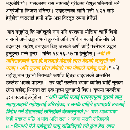
भएकोथियो। यसकारण यस नामलाई ग्रीकमा येशूस भनिन्थ्यो भने
अंग्रेजीमा जिजस भनिन्छ। उदाहरणका लागि मत्ती १:२१ लाई
हेर्नुहोस जसलाई हामी पछि अझ विस्तृत रुपमा हेर्नेछौं।
याद गर्नुहोस् कि यहोशूको नाम पनि वस्तवमा योसिया चाहिँ थियो
जसको अर्थ उद्धार भन्ने हुन्थ्यो अनि त्यहि नामलाई पछि मोशाले
बद्लाएर यहोशू बनाएका थिए जसको अर्थ चाहिँ परमेश्वर उद्धार
हुनुहुन्छ भन्ने हुन्छ ।गन्ति १३:१६-१७ मा हेर्नुहोस्।
“
यी ती
मानिसहरूको नाम हो,जसलाई मोशाले त्यस देशको जासुसी गर्न
पठाए। अनि नुनका छोरा होशेको नाम मोशाले यहोशू राखे।
”
यहि
यहोशू नाम पूरानो नियमको अर्थात हिब्रु बाइबलको अन्ततिर
उल्लेख भएको पाइन्छ। तर यहाँ उल्लेख भएका व्यक्ति चाहिँ नूनका
छोरा यहोशू थिएनन् तर एक मूख्य पूजाहारी थिए। कृपया जकरिया
३:१ पदलाई हेर्नुहोस्।
“
अनि उहाँले मलाई परमप्रभुका दूतको सामु
महापूजाहारी यहोशूलाई उभिरहेका, र उनकै दाहिने हातपट्टी उनलाई
विरोध गर्न शैतानलाई उभिरहेको देखाउनुभयो।”
यस आध्यायका
केही पदहरू पछि अर्थात अलि तल ९ पदमा यसरी लेखिएको
छ,
“किनभने मैले यहोशूको सामु राखिदिएको त्यो ढुंगा हेर! त्यस