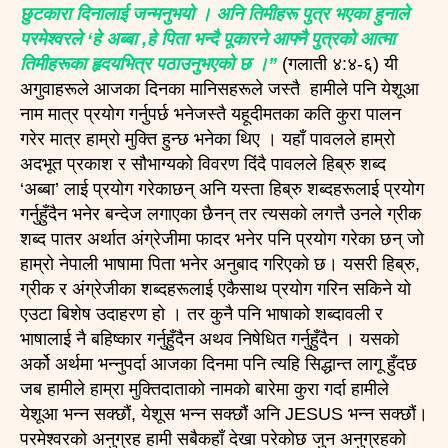
छुटकारा दिनालाई जन्मनुभयो । अनि तिमीहरू पुत्र भएका हुनाले
परमेश्वरले ‘हे अब्बा ,हे पिता भन्दै पूकारने आफ्नै पुत्रको आत्मा
तिमीहरूका हृदयभित्र पठाउनुभएको छ ।”
(गलाती ४:४-६) यी
अगुवाहरूले आजका दिनका मानिसहरूले जस्तै हामीले पनि येशूआ
नाम मात्र प्रयोग गर्नुपर्छ भनेजस्तै यहूदीमतका कति कुरा पालन
गरेर मात्र हाम्रो मुक्ति हुन्छ भनेका थिए । यहाँ पावलले हाम्रो
अदभूत प्रकाश र सौभाग्यको विवरण दिंदै पावलले हिब्रु शब्द
‘अब्बा’ लाई प्रयोग गरेकाछन् अनि यस्ता हिब्रु शब्दहरूलाई प्रयोग
गर्नुहुँदैन भनेर बन्देज लगाएका छैनन् तर त्यसको लगत्तै उनले ग्रीक
शब्द पातर अर्थात अंग्रेजीमा फादर भनेर पनि प्रयोग गरेका छन् जो
हाम्रो नेपाली भाषामा पिता भनेर अनुबाद गरिएको छ। यसरी हिब्रु,
ग्रीक र अंग्रेजीका शब्दहरूलाई एकैसाथ प्रयोग गरिन सकिने यो
एउटा बिशेष उदाहरण हो । तर कुनै पनि भाषाको शब्दावली र
भाषालाई नै बहिष्कार गर्नुहुँदैन अथव निषेधित गर्नुहुँदैन । यसको
अर्को अर्थमा भन्नुपर्दा आजका दिनमा पनि त्यहि सिद्धान्त लागू हुँदछ
जब हामीले हाम्रा मुक्तिदाताको नामको बारेमा कुरा गर्दा हामीले
येशूआ भन्न सक्छौं, येशूस भन्न सक्छौं अनि JESUS भन्न सक्छौं।
परमेश्वरको अनुग्रह हामी सबैकहाँ देखा परेकोछ जुन अनुग्रहको