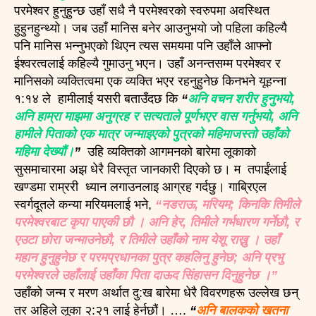
परमेश्वर हुनुहुन्छ उहाँ सधै नै परमेश्वरको स्वरुपमा अवस्थित
हुहुनहुन्थ्यो। जब उहाँ मानिस बनेर आउनुभयो जो पहिला कहिल्यै
पनि मानिस भन्नुभएको थिएन त्यस समयमा पनि उहाँले आफ्नो
ईश्वरत्वलाई कहिल्यै गुमाउनु भएन। उहाँ अनन्तसम्म परमेश्वर र
मानिसको व्यक्तित्वमा एक व्यक्ति भएर रहनुहुनेछ किनभने यूहन्ना
१:१४ ले हामीलाई यसरी बताउँदछ कि
“
अनि वचन शरीर हुनुभयो,
अनि हाम्रा माझमा अनुग्रह र सत्यताले पूर्णभएर वास गर्नुभयो, अनि
हामीले पिताको एक मात्र जन्माइएको पुत्रको महिमाजस्तो उहाँको
महिमा देख्यौं।
”
उहि व्यक्तिको आगमनको बारेमा लूकाको
सुसमाचारमा अझ धेरै विस्तृत जानकारी दिएको छ। म तपाईंलाई
खण्डमा राम्ररी ध्यान लगाउनलाइ आग्रह गर्दछु। गाब्रिएल
स्वर्गदूतले कन्या मरियमलाई भने,
“नडराऊ, मरियम; किनकि तिमीले
परमेश्वरबाट कृपा पाएकी छौ । अनि हेर, तिमीले गर्भधारण गर्नेछौ, र
एउटा छोरा जन्माउनेछौ, र तिमीले उहाँको नाम येशू राख्नु । उहाँ
महान हुनुहुनेछ र परमप्रधानका पुत्र कहलिनु हुनेछ; अनि प्रभु
परमेश्वरले उहाँलाई उहाँका पिता दाऊद सिंहासन दिनुहुनेछ ।”
उहाँको जन्म र मरण अर्थात दु:ख बारेमा धेरै विवरणहरू उल्लेख छन्
तर अहिले लूका २:२१ लाई हेर्नछौं। ….
“
अनि बालकको खतना