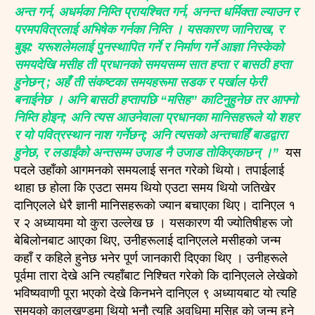
अन्त गर्न, अधर्मका निम्ति प्रायश्चित गर्न, अनन्त धर्मिक्ता ल्याउन र
परमपवित्रलाई अभिषेक गर्नका निम्ति । यसकारण जानिराख, र
बुझ: यरूशलेमलाई पुनस्थापित गर्ने र निर्माण गर्ने आज्ञा निस्केको
समयदेखि मसीह ती प्रधानको समयसम्म सात हप्ता र बासठी हप्ता
हुनेछन् ; अहँ ती संकष्टका समयहरूमा सडक र पर्खाल फेरी
बनाईनेछ । अनि बासठी हप्तापछि “मसिह” काटिनुहुनेछ तर आफ्नो
निम्ति होइन; अनि त्यस आउनेवाला प्रधानका मानिसहरूले यो शहर
र यो पवित्रस्थान नाश गर्नेछन्; अनि त्यसको अन्तचाहिँ बाडद्वारा
हुनेछ, र लडाईंको अन्तसम्म उजाड नै उजाड तोकिएकाछन् ।”
यस
पदले उहाँको आगमनको समयलाई सनत गरेको थियो। तपाईलाई
थाहा छ होला कि एउटा समय थियो एउटा समय थियो जतिखेर
दानिएलले धेरै ज्ञानी मानिसहरूको ज्यान बचाएका थिए। दानिएल १
र २ अध्यायमा यो कुरा उल्लेख छ । यसकारण यी ज्योतिषीहरू जो
बेबिलोनबाट आएका थिए, उनीहरूलाई दानिएलले मसीहको जन्म
कहाँ र कहिले हुनेछ भनेर पूर्ण जानकारी दिएका थिए । उनीहरूले
पूर्वमा तारा देखे अनि त्यहाँबाट निश्चित गरेको कि दानिएलले लेखेको
भविष्यवाणी पूरा भएको देखे किनभने दानिएल ९ अध्यायबाट यो त्यहि
समयको कालखण्डमा थियो भनौ त्यहि अवधिमा मसिह को जन्म हुने