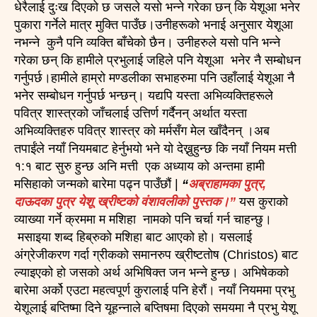
धेरैलाई दुःख दिएको छ जसले यसो भन्ने गरेका छन् कि येशूआ भनेर
पुकारा गर्नेले मात्र मुक्ति पाउँछ।उनीहरूको भनाई अनुसार येशूआ
नभन्ने कुनै पनि व्यक्ति बाँचेको छैन। उनीहरुले यसो पनि भन्ने
गरेका छन् कि हामीले प्रभुलाई जहिले पनि येशूआ भनेर नै सम्बोधन
गर्नुपर्छ।हामीले हाम्रो मण्डलीका सभाहरुमा पनि उहाँलाई येशूआ नै
भनेर सम्बोधन गर्नुपर्छ भन्छन्। यद्यपि यस्ता अभिव्यक्तिहरूले
पवित्र शास्त्रको जाँचलाई उत्तिर्ण गर्दैनन् अर्थात यस्ता
अभिव्यक्तिहरु पवित्र शास्त्र को मर्मसँग मेल खाँदैनन् ।अब
तपाईंले नयाँ नियमबाट हेर्नुभयो भने यो देख्नुहुन्छ कि नयाँ नियम मत्ती
१:१ बाट सुरु हुन्छ अनि मत्ती एक अध्याय को अन्तमा हामी
मसिहाको जन्मको बारेमा पढ्न पाउँछौं |
“
अब्राहामका पुत्र,
दाऊदका पुत्र येशू ख्रीष्टको वंशावलीको पुस्तक।”
यस कुराको
व्याख्या गर्ने क्रममा म मशिहा नामको पनि चर्चा गर्न चाहन्छु।
मसाइया शब्द हिब्रुको मशिहा बाट आएको हो। यसलाई
अंग्रेजीकरण गर्दा ग्रीकको समानरुप ख्रीष्टतोष (Christos) बाट
ल्याइएको हो जसको अर्थ अभिषिक्त जन भन्ने हुन्छ। अभिषेकको
बारेमा अर्को एउटा महत्वपूर्ण कुरालाई पनि हेरौं। नयाँ नियममा प्रभु
येशूलाई बप्तिष्मा दिने यूहन्नाले बप्तिषमा दिएको समयमा नै प्रभु येशू