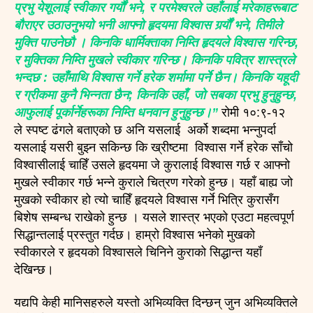
प्रभु येशूलाई स्वीकार गर्यौं भने, र परमेश्वरले उहाँलाई मरेकाहरूबाट
बौराएर उठाउनुभयो भनी आफ्नो हृदयमा विश्वास गर्र्यौं भने, तिमीले
मुक्ति पाउनेछौ । किनकि धार्मिक्ताका निम्ति हृदयले विश्वास गरिन्छ,
र मुक्तिका निम्ति मुखले स्वीकार गरिन्छ। किनकि पवित्र शास्त्रले
भन्दछ : उहाँमाथि विश्वास गर्ने हरेक शर्मामा पर्ने छैन। किनकि यहूदी
र ग्रीकमा कुनै भिन्नता छैन; किनकि उहाँ, जो सबका प्रभु हुनुहुन्छ,
आफुलाई पूर्कार्नेहरूका निम्ति धनवान हुनुहुन्छ।”
रोमी १०:९-१२
ले स्पष्ट ढंगले बताएको छ अनि यसलाई अर्को शब्दमा भन्नुपर्दा
यसलाई यसरी बुझ्न सकिन्छ कि ख्रीष्टमा विश्वास गर्ने हरेक साँचो
विश्वासीलाई चाहिँ उसले हृदयमा जे कुरालाई विश्वास गर्छ र आफ्नो
मुखले स्वीकार गर्छ भन्ने कुराले चित्रण गरेको हुन्छ। यहाँ बाह्य जो
मुखको स्वीकार हो त्यो चाहिँ हृदयले विश्वास गर्ने भित्रि कुरासँग
बिशेष सम्बन्ध राखेको हुन्छ । यसले शास्त्र भएको एउटा महत्वपूर्ण
सिद्धान्तलाई प्रस्तुत गर्दछ। हाम्रो विश्वास भनेको मुखको
स्वीकारले र हृदयको विश्वासले चिनिने कुराको सिद्धान्त यहाँ
देखिन्छ।
यद्यपि केही मानिसहरुले यस्तो अभिव्यक्ति दिन्छन् जुन अभिव्यक्तिले