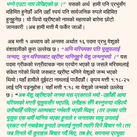
भन्ने एउटा नाम लेखिएको छ ।”
यसको अर्थ हामी पनि प्रभुसँग
महिमित हुनेछौं अनि उहाँ स्वयं पनि सार्वजनिक रुपले महिमित
हुनुहुनेछ। यो थियो ख्रीष्टको नामको महत्वको बारेमा छोटो
जानकारी ।अब हामी मत्ती मै फर्केर जाओं।
अब मत्ती १ अध्याय को अन्तमा अर्थात १६ पदमा प्रभु येशूको
वंशावलीको कुरा उल्लेख छ।
“अनि मरियमका पति यूसूफलाई
जन्माए, जुन मरियमबाट ख्रीष्ट भानिनुहुने येशू जन्मनुभयो ।”
यस
पदमा ग्रीकको स्त्रीवाचक नाम प्रयोग भएको छ जसले मरियमलाई
संकेत गरेको थियो जसबाट ख्रीष्ट भनिने येशूको जन्म भएको
थियो।यहाँ हामीले दुईवटा नामलाई पाउँदछौं। कृपय मत्ती १:१८-२५
लाई पनि पड्नुहोस। यहाँ मत्ती १:१८ मा येशूको जन्मको उल्लेख
छ।
“
अब येशू ख्रीष्टको जनमा यस प्रकारले भयो -उहाँकी आमा
मरियमको मगनी यूसुफसँग भएपछि, उनीहरू सँगै बस्नुभन्दा पहिल्यै
उनीचाहिँ पवित्र आत्माबाट गर्भवती भएकी थिइन् ।तर उनका पति
युसुफ एक धर्मी मानिस भएका हुनाले र जनताका सामु उनलाई
प्रकट गर्न नचाहेका हुनाले उनलाई गुप्तमै त्यागि दिने बिचार गरे।तर
जब तिनले यी कुराहरू बिचार गर्दै थिए, तब हेर, सपनामा प्रभुका