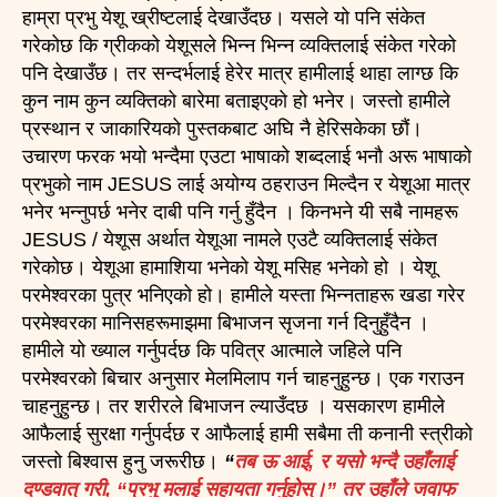
हाम्रा प्रभु येशू ख्रीष्टलाई देखाउँदछ। यसले यो पनि संकेत
गरेकोछ कि ग्रीकको येशूसले भिन्न भिन्न व्यक्तिलाई संकेत गरेको
पनि देखाउँछ। तर सन्दर्भलाई हेरेर मात्र हामीलाई थाहा लाग्छ कि
कुन नाम कुन व्यक्तिको बारेमा बताइएको हो भनेर। जस्तो हामीले
प्रस्थान र जाकारियको पुस्तकबाट अघि नै हेरिसकेका छौं।
उचारण फरक भयो भन्दैमा एउटा भाषाको शब्दलाई भनौ अरू भाषाको
प्रभुको नाम JESUS लाई अयोग्य ठहराउन मिल्दैन र येशूआ मात्र
भनेर भन्नुपर्छ भनेर दाबी पनि गर्नु हुँदैन । किनभने यी सबै नामहरू
JESUS / येशूस अर्थात येशूआ नामले एउटै व्यक्तिलाई संकेत
गरेकोछ। येशूआ हामाशिया भनेको येशू मसिह भनेको हो । येशू
परमेश्वरका पुत्र भनिएको हो। हामीले यस्ता भिन्नताहरू खडा गरेर
परमेश्वरका मानिसहरूमाझमा बिभाजन सृजना गर्न दिनुहुँदैन ।
हामीले यो ख्याल गर्नुपर्दछ कि पवित्र आत्माले जहिले पनि
परमेश्वरको बिचार अनुसार मेलमिलाप गर्न चाहनुहुन्छ। एक गराउन
चाहनुहुन्छ। तर शरीरले बिभाजन ल्याउँदछ । यसकारण हामीले
आफैलाई सुरक्षा गर्नुपर्दछ र आफैलाई हामी सबैमा ती कनानी स्त्रीको
जस्तो बिश्वास हुनु जरूरीछ।
“
तब ऊ आई, र यसो भन्दै उहाँलाई
दण्डवात् गरी, “प्रभु मलाई सहायता गर्नुहोस्।” तर उहाँले जवाफ