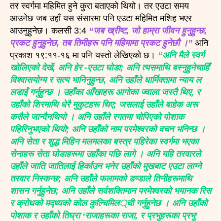
तर स्वर्गमा महिमित हुने कुरा बताएको थियो। तर एउटा समय
आउनेछ जब उहाँ यस संसारमा पनि एउटा महिमित मशिह भएर
आउनुहुनेछ। कलसी 3:4
“जब ख्रीष्ट, जो हाम्रा जीवन हुनुहुन्छ,
प्रकट हुनुहुनेछ, तब तिमीहरू पनि महिमामा प्रकट हुनेछौ ।”
अनि
प्रकाश १९:११-१६ मा पनि यस्तो लेखिएको छ।
“अनि मैले स्वर्ग
खोलिएको देखें, अनि हेर -एउटा घोडा; अनि त्यसमाथि बस्नुहुनेचाहिँ
विश्वासयोग्य र सत्य भानिनुहुन्छ, अनि उहाँले धार्मिक्तामा न्याय ल
लडाईं गर्नुहुन्छ । उहाँका आँखाहरू आगोका ज्वाला जस्तै थिए, र
उहाँको शिरमाथि धेरै मुकुटहरू थिए; जसलाई उहाँले बाहेक अरू
कसैले जान्दैनथियो । अनि उहाँले रगतमा चोपिएको पोशाक
पहिरिनुभएको थियो; अनि उहाँको नाम परमेश्वरको वचन भनिन्छ ।
अनि सेता र शुद्ध मिहिन मलमलका बस्त्र पहिरेका स्वर्गमा भएका
सेनाहरू सेता घोडाहरूमा उहाँका पछि लागे । अनि यहि तरवारले
उहाँले जाति जातिलाई हिर्काउन भनेर उहाँको मुखबाट एउटा लाग्ने
तरवार निस्कन्छ; अनि उहाँले फलामको डण्डाले तिनीहरूमाथि
शासन गर्नुहुनेछ; अनि उहाँले सर्वशक्तिमान परमेश्वरको भयानक रिस
र क्रोधको मद्ध्यको कोल कुल्चिमिल्ची गर्नुहुनेछ । अनि उहाँको
पोशाक र उहाँको तिघ्रा ‘राजाहरूका राजा, र प्रभुहरूका प्रभु’