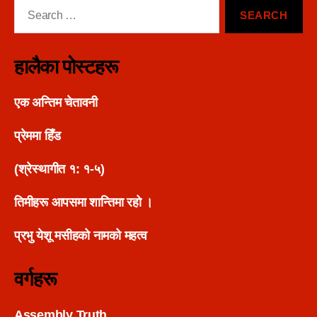
Search
for:
हालैका पोस्टहरू
एक अन्तिम चेतावनी
प्रेममा हिँड
(श्रेस्थागीत १: १-५)
तिमीहरू आपसमा शान्तिमा रहो ।
प्रभु येशू मसीहको नामको महत्व
वर्गहरू
Assembly Truth