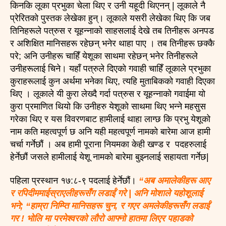
किनकि लूका प्रभुका चेला थिए र उनी यहूदी थिएनन् | लूकाले नै
प्रेरितको पुस्तक लेखेका हुन्। लूकाले यसरी लेखेका थिए कि जब
तिनिहरूले पत्रुस र यूहन्नाको साहसलाई देखे तब तिनीहरू अनपड
र अशिक्षित मानिसहरू रहेछन् भनेर थाहा पाए । तब तिनीहरू छक्कै
परे; अनि उनीहरू चाहिँ येशूका साथमा रहेछन् भनेर तिनीहरूले
उनीहरूलाई चिने। यहाँ पत्रुले दिएको गवाही चाहिँ लूकाले प्रभुका
कुराहरूलाई कुन अर्थमा भनेका थिए, त्यहि मुताबिकको गवाही दिएका
थिए । लूकाले यी कुरा लेख्दै गर्दा पत्रुस र यूहन्नाको गवाईमा यो
कुरा प्रमाणित थियो कि उनीहरु येशूको साथमा थिए भन्ने महसुस
गरेका थिए र यस विवरणबाट हामीलाई थाहा लाग्छ कि प्रभु येशूको
नाम कति महत्वपूर्ण छ अनि यही महत्वपूर्ण नामको बारेमा आज हामी
चर्चा गर्नेछौं । अब हामी पूराना नियमका केही खण्ड र पदहरुलाई
हेर्नेछौं जसले हामीलाई येशू नामको बारेमा बुझ्नलाई सहायता गर्नेछ|
पहिला प्रस्थान १७:८-९ पदलाई हेर्नेछौं।
“अब अमालेकीहरू आए
र रपिदीममाईस्राएलीहरूसँग लडाईं गरे | अनि मोशाले यहोशूलाई
भने; “हाम्रा निम्प्ति मानिसहरू चुन, र गएर अमलेकीहरूसँग लडाईं
गर ! भोलि मा परमेश्वरको लौरो आफ्नो हातमा लिएर पहाडको